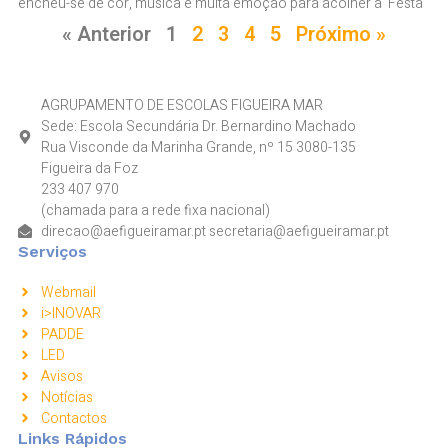
encheu-se de cor, música e muita emoção para acolher a Festa
« Anterior
1
2
3
4
5
Próximo »
AGRUPAMENTO DE ESCOLAS FIGUEIRA MAR
Sede: Escola Secundária Dr. Bernardino Machado
Rua Visconde da Marinha Grande, nº 15 3080-135
Figueira da Foz
233 407 970
(chamada para a rede fixa nacional)
direcao@aefigueiramar.pt secretaria@aefigueiramar.pt
Serviços
Webmail
i>INOVAR
PADDE
LED
Avisos
Notícias
Contactos
Links Rápidos