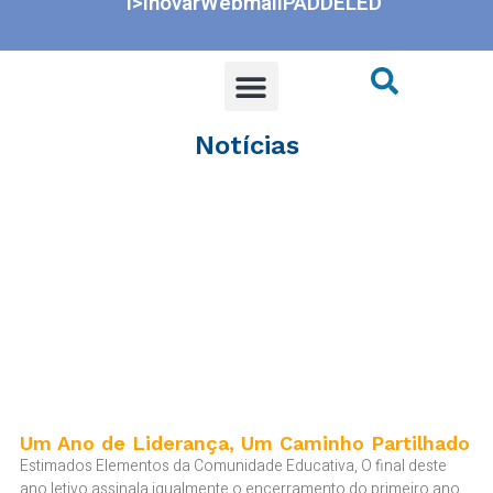
i>Inovar
Webmail
PADDE
LED
ALUNOS/ ENC. ED
CLUBES E PROJETOS
OBSERVATÓRIO DA QUALIDADE
Notícias
Um Ano de Liderança, Um Caminho Partilhado
Estimados Elementos da Comunidade Educativa, O final deste
ano letivo assinala igualmente o encerramento do primeiro ano