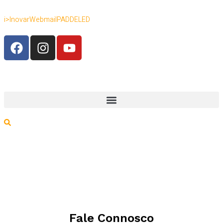
i>Inovar
Webmail
PADDE
LED
Fale Connosco