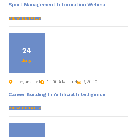
Sport Management Information Webinar
VIEW DETAILS
24
July
Urayana Hall
10.00 A.M. - End
$20.00
Career Building In Artificial Intelligence
VIEW DETAILS