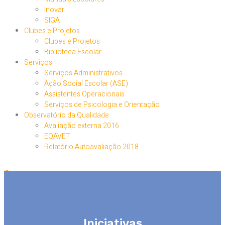
Inovar
SIGA
Clubes e Projetos
Clubes e Projetos
Biblioteca Escolar
Serviços
Serviços Administrativos
Ação Social Escolar (ASE)
Assistentes Operacionais
Serviços de Psicologia e Orientação
Observatório da Qualidade
Avaliação externa 2016
EQAVET
Relatório Autoavaliação 2018
Iniciativas