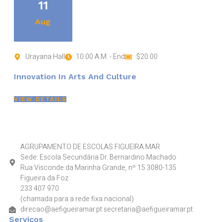
11
Aug
Urayana Hall
10.00 A.M. - End
$20.00
Innovation In Arts And Culture
VIEW DETAILS
AGRUPAMENTO DE ESCOLAS FIGUEIRA MAR
Sede: Escola Secundária Dr. Bernardino Machado
Rua Visconde da Marinha Grande, nº 15 3080-135
Figueira da Foz
233 407 970
(chamada para a rede fixa nacional)
direcao@aefigueiramar.pt secretaria@aefigueiramar.pt
Serviços