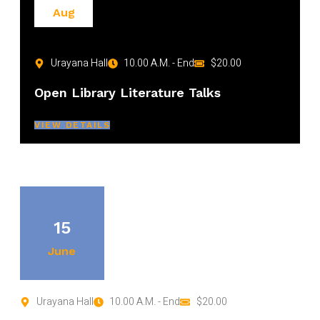
Aug
Urayana Hall
10.00 A.M. - End
$20.00
Open Library Literature Talks
VIEW DETAILS
15
June
Urayana Hall
10.00 A.M. - End
$20.00