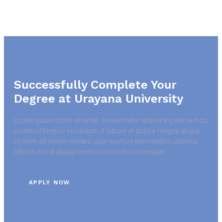
Successfully Complete Your
Degree at Urayana University
Lorem ipsum dolor sit amet, consectetur adipiscing elit, sed do
eiusmod tempor incididunt ut labore et dolore magna aliqua.
Ut enim ad minim veniam, quis nostrud exercitation ullamco
laboris nisi ut aliquip ex ea commodo consequat
APPLY NOW